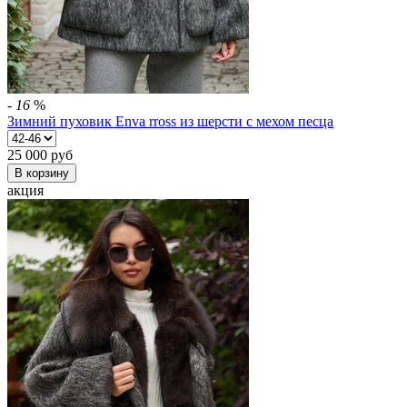
-
16
%
Зимний пуховик Enva rross из шерсти с мехом песца
25 000
руб
В корзину
акция