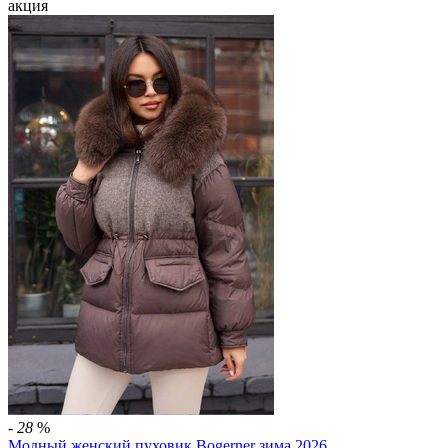
акция
-
28
%
Модный женский пуховик Bogerner зима 2026