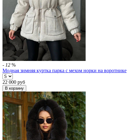
-
12
%
Модная зимняя куртка парка с мехом норки на воротнике
22 000
руб
В корзину