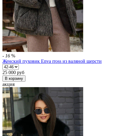
-
16
%
Женский пуховик Enva rross из валяной шерсти
25 000
руб
В корзину
акция