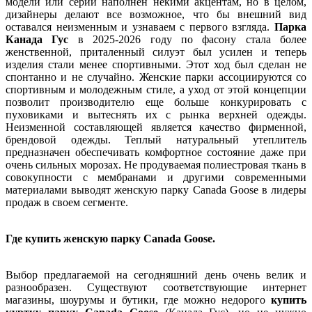
модели или серии наполнен некими акцентам, но в целом,
дизайнеры делают все возможное, что бы внешний вид
оставался неизменным и узнаваем с первого взгляда.
Парка
Канада Гус
в 2025-2026 году по фасону стала более
женственной, приталенный силуэт был усилен и теперь
изделия стали менее спортивными. Этот ход был сделан не
спонтанно и не случайно. Женские парки ассоциируются со
спортивным и молодежным стиле, а уход от этой концепции
позволит производителю еще больше конкурировать с
пуховиками и вытеснять их с рынка верхней одежды.
Неизменной составляющей является качество фирменной,
брендовой одежды. Теплый натуральный утеплитель
предназначен обеспечивать комфортное состояние даже при
очень сильных морозах. Не продуваемая полиестровая ткань в
совокупности с мембранами и другими современными
материалами выводят женскую парку Canada Goose в лидеры
продаж в своем сегменте.
Где купить женскую парку Canada Goose.
Выбор предлагаемой на сегодняшний день очень велик и
разнообразен. Существуют соответствующие интернет
магазины, шоурумы и бутики, где можно недорого
купить