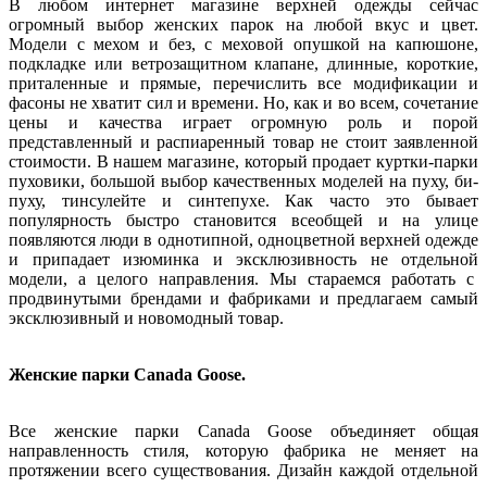
В любом интернет магазине верхней одежды сейчас
огромный выбор женских парок на любой вкус и цвет.
Модели с мехом и без, с меховой опушкой на капюшоне,
подкладке или ветрозащитном клапане, длинные, короткие,
приталенные и прямые, перечислить все модификации и
фасоны не хватит сил и времени. Но, как и во всем, сочетание
цены и качества играет огромную роль и порой
представленный и распиаренный товар не стоит заявленной
стоимости. В нашем магазине, который продает куртки-парки
пуховики, большой выбор качественных моделей на пуху, би-
пуху, тинсулейте и синтепухе. Как часто это бывает
популярность быстро становится всеобщей и на улице
появляются люди в однотипной, одноцветной верхней одежде
и припадает изюминка и эксклюзивность не отдельной
модели, а целого направления. Мы стараемся работать с
продвинутыми брендами и фабриками и предлагаем самый
эксклюзивный и новомодный товар.
Женские парки Canada Goose.
Все женские парки Canada Goose объединяет общая
направленность стиля, которую фабрика не меняет на
протяжении всего существования. Дизайн каждой отдельной