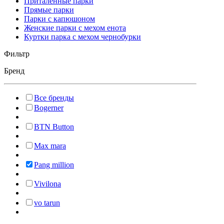
Приталенные парки
Прямые парки
Парки с капюшоном
Женские парки с мехом енота
Куртки парка с мехом чернобурки
Фильтр
Бренд
Все бренды
Bogerner
BTN Button
Max mara
Pang million
Vivilona
vo tarun